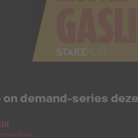
 on demand-series dez
lit
ien vanaf 24 april