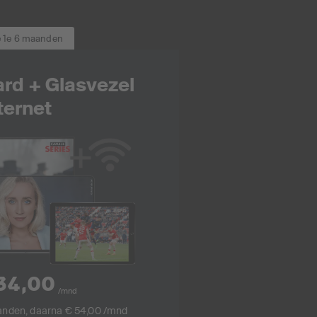
e 1e 6 maanden
rd + Glasvezel
ternet
34,00
/mnd
anden, daarna € 54,00 /mnd