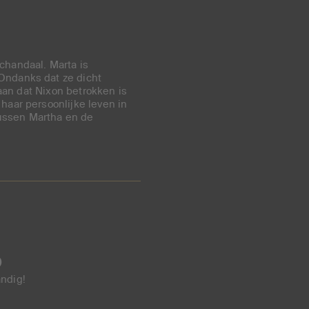
chandaal. Marta is
 Ondanks dat ze dicht
slaan dat Nixon betrokken is
 haar persoonlijke leven in
tussen Martha en de
p
andig!