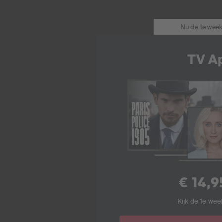
Nu de 1e week
TV A
€ 14,9
Kijk de 1e wee