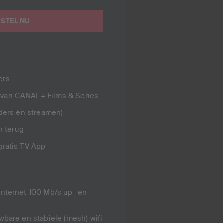
ESTEL NU
ers
van CANAL+ Films & Series
nders én streamen)
en terug
gratis TV App
internet 100 Mb/s up- en
wbare en stabiele (mesh) wifi