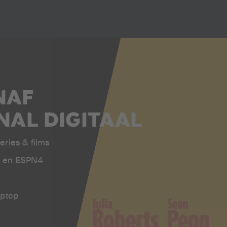
NAF
ANAL DIGITAAL
eries & films
3 en ESPN4
laptop