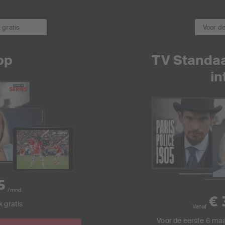
 gratis
Voor d
pp
TV Standaa
in
5
/mnd
€ 
k gratis
Vanaf
Voor de eerste 6 ma