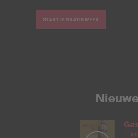
START JE GRATIS WEEK
Nieuwe
Gas
Te z