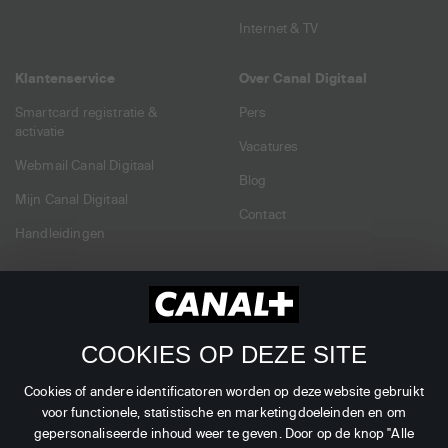
Internet & TV
Klantenservice
Over Canal Digitaal
Smartcard registratie &
Pers
activatie
Vacatures
Webmail Canal Digitaal
Blog
Mijn Canal Digitaal
Contact
Handleidingen
Dealers
Zakelijk
Verkooppunten
Branches
COOKIES OP DEZE SITE
Dealer Login
Zenders
Cookies of andere identificatoren worden op deze website gebruikt
voor functionele, statistische en marketingdoeleinden en om
gepersonaliseerde inhoud weer te geven. Door op de knop "Alle