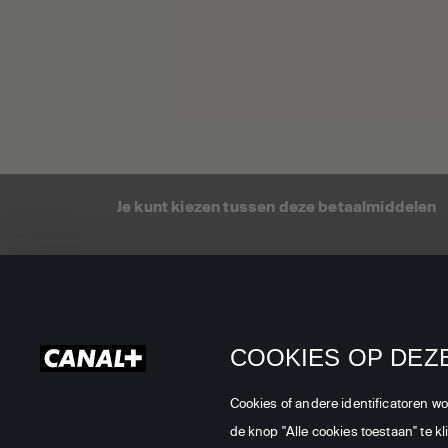
Je kunt kiezen tussen deze betaalmiddelen
TV aanbod
TV via satelliet
Klanten
TV Op Vakantie
Smartca
registrati
COOKIES OP DEZE
TV via CANAL+
activatie
Internet & TV
Cookies of andere identificatoren w
Webmail 
Digitaal
de knop "Alle cookies toestaan" te k