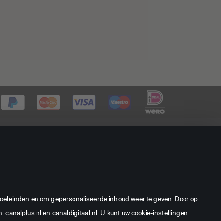
©
2026
CANAL+ Luxembourg S. à
r.l. - Alle rechten voorbehouden.
ngdoeleinden en om gepersonaliseerde inhoud weer te geven. Door op
Canal Digitaal is een merk gebruikt
 canalplus.nl en canaldigitaal.nl. U kunt uw cookie-instellingen
door CANAL+ Luxembourg S. à r.l.