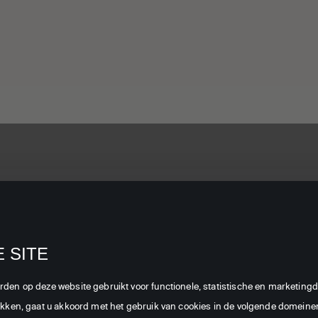
service
Over Canal
Dealers
Zakelijk
Digitaal
rd
Verkooppunten
Branches
e &
Pers
 SITE
Dealer Login
Zenders
Vacatures
orden op deze website gebruikt voor functionele, statistische en marketi
Canal
Blog
likken, gaat u akkoord met het gebruik van cookies in de volgende domeinen: