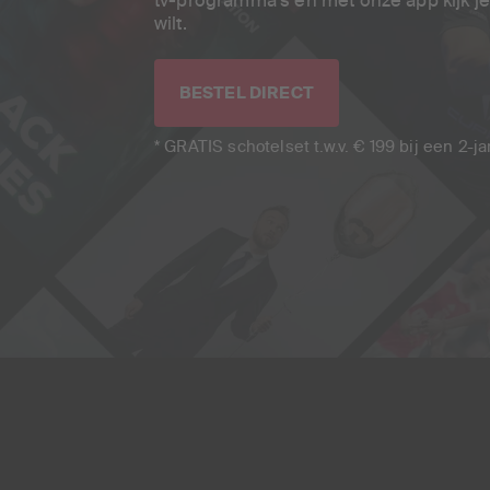
wilt.
BESTEL DIRECT
* GRATIS schotelset t.w.v. € 199 bij een 2-ja