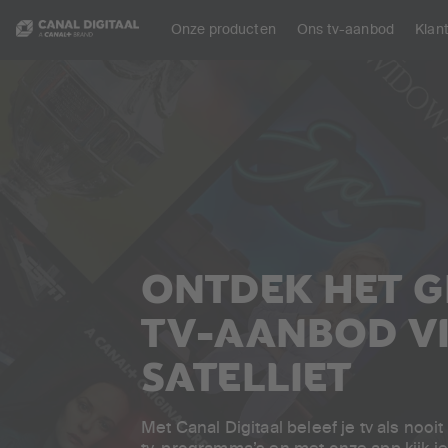
Onze producten
Ons tv-aanbod
Klan
ONTDEK HET 
TV-AANBOD V
SATELLIET
Met Canal Digitaal beleef je tv als nooi
tv-programma’s en met onze app kijk je