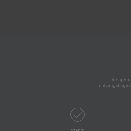
Het superie
ontvangstsignaa
Stap 1: