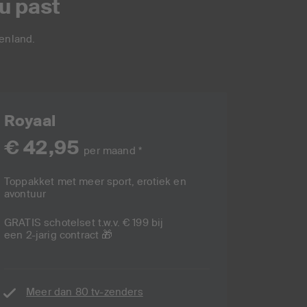
ou past
tenland.
Royaal
€ 42,95
per maand *
Toppakket met meer sport, erotiek en
avontuur
GRATIS schotelset t.w.v. € 199 bij
een 2-jarig contract 🎁
Meer dan 80 tv-zenders