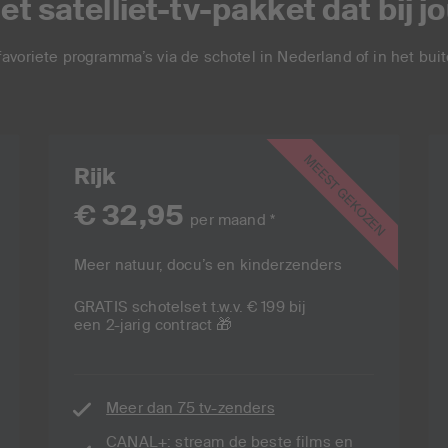
et satelliet-tv-pakket dat bij j
 favoriete programma’s via de schotel in Nederland of in het bui
MEEST GEKOZEN
Rijk
€ 32,95
per maand *
Meer natuur, docu’s en kinderzenders
GRATIS schotelset t.w.v. € 199 bij
een 2-jarig contract 🎁
Meer dan 75 tv-zenders
CANAL+: stream de beste films en