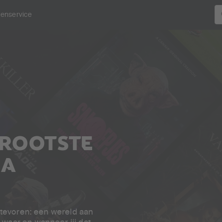
tenservice
GROOTSTE
IA
t tevoren: een wereld aan
 waar en wanneer jij dat