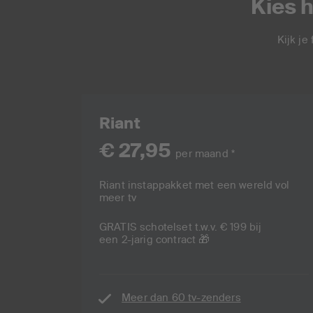
Kies h
Kijk je
Riant
€ 27,95
per maand *
Riant instappakket met een wereld vol
meer tv
GRATIS schotelset t.w.v. € 199 bij
een 2-jarig contract 🎁
Meer dan 60 tv-zenders