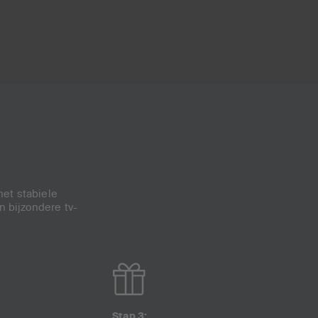
het stabiele
n bijzondere tv-
Stap 3: