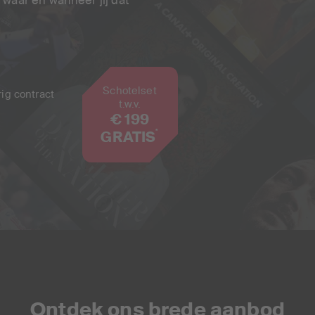
Schotelset
rig contract
t.w.v.
€ 199
*
GRATIS
Ontdek ons brede aanbod