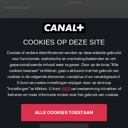
Contact
Handleidingen
Dealers
Zakelijk
Verkooppunten
Branches
COOKIES OP DEZE SITE
Dealer Login
Zenders
Cookies of andere identificatoren worden op deze website gebruikt
voor functionele, statistische en marketingdoeleinden en om
gepersonaliseerde inhoud weer te geven. Door op de knop "Alle
cookies toestaan" te klikken, gaat u akkoord met het gebruik van
cookies in de volgende domeinen: canalplus.nl en canaldigitaal.nl.
©
2026
CANAL+ Luxembourg S. à r.l. - Alle rechten
U kunt uw cookie-instellingen wijzigen door op de knop
"Instellingen" te klikken. U kunt
HIER
uw toestemming intrekken of
voorbehouden.
beheren en meer informatie vinden over het gebruik van cookies.
Canal Digitaal is een merk gebruikt door CANAL+
Luxembourg S. à r.l.
ALLE COOKIES TOESTAAN
Maatschappelijke zetel: Rue Albert Borschette 4, L-1246
Luxembourg R.C.S. Luxembourg : B 87.905