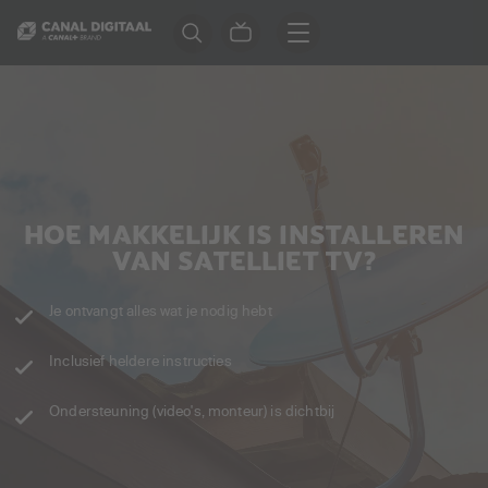
HOE MAKKELIJK IS INSTALLEREN
VAN SATELLIET TV?
Je ontvangt alles wat je nodig hebt
Inclusief heldere instructies
Ondersteuning (video's, monteur) is dichtbij