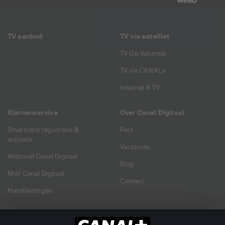
TV aanbod
TV via satelliet
TV Op Vakantie
TV via CANAL+
Internet & TV
Klantenservice
Over Canal Digitaal
Smartcard registratie &
Pers
activatie
Vacatures
Webmail Canal Digitaal
Blog
Mijn Canal Digitaal
Contact
Handleidingen
Dealers
Zakelijk