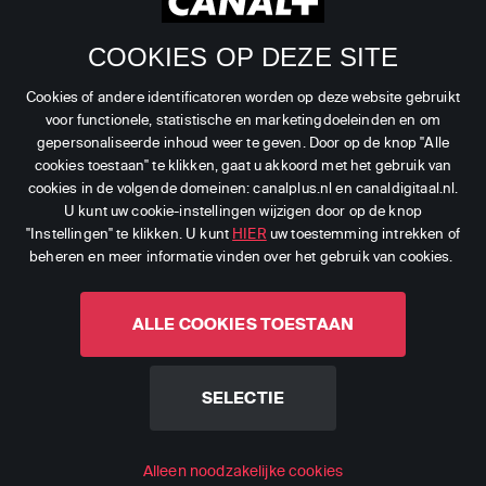
Verkooppunten
Branches
COOKIES OP DEZE SITE
Dealer Login
Zenders
Cookies of andere identificatoren worden op deze website gebruikt
voor functionele, statistische en marketingdoeleinden en om
gepersonaliseerde inhoud weer te geven. Door op de knop "Alle
cookies toestaan" te klikken, gaat u akkoord met het gebruik van
cookies in de volgende domeinen: canalplus.nl en canaldigitaal.nl.
©
2026
CANAL+ Luxembourg S. à r.l. - Alle rechten
U kunt uw cookie-instellingen wijzigen door op de knop
"Instellingen" te klikken. U kunt
HIER
uw toestemming intrekken of
voorbehouden.
beheren en meer informatie vinden over het gebruik van cookies.
Canal Digitaal is een merk gebruikt door CANAL+
Luxembourg S. à r.l.
ALLE COOKIES TOESTAAN
Maatschappelijke zetel: Rue Albert Borschette 4, L-1246
Luxembourg R.C.S. Luxembourg : B 87.905
SELECTIE
Algemene Voorwaarden
Privacy Verklaring
Alleen noodzakelijke cookies