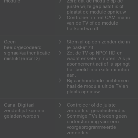
module
Zorg dat de module op de
juiste wijze geplaatst is of
plaatst de module opnieuw
Controleer in het CAM-menu
van de TV of de module
herkend wordt
Geen
Stem af op een zender die in
beeld/gecodeerd
je pakket zit
signaal/authenticatie
Zet de TV op NPO1 HD en
mislukt (error 12)
wacht enkele minuten. Als je
abonnement actief is springt
het beeld in enkele minuten
aan.
Bij aanhoudende problemen:
haal de module uit de TV en
plaats opnieuw.
Canal Digitaal
Controleer of de juiste
zenderlijst kan niet
zenderlijst geselecteerd is.
geladen worden
Sommige TV's bieden geen
ondersteuning voor een
voorgeprogrammeerde
zenderlijst.