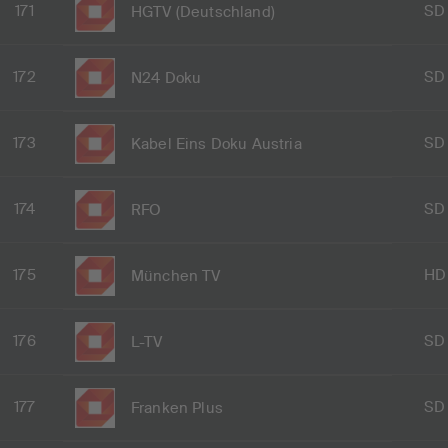
171
SD
HGTV (Deutschland)
172
SD
N24 Doku
173
SD
Kabel Eins Doku Austria
174
SD
RFO
175
HD
München TV
176
SD
L-TV
177
SD
Franken Plus