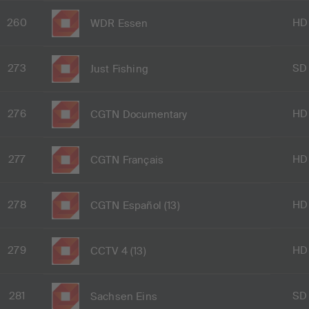
260
HD
WDR Essen
273
SD
Just Fishing
276
HD
CGTN Documentary
277
HD
CGTN Français
278
HD
CGTN Español (13)
279
HD
CCTV 4 (13)
281
SD
Sachsen Eins