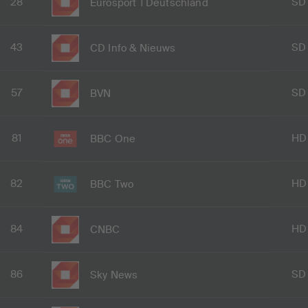
28
SD
Eurosport 1 Deutschland
43
SD
CD Info & Nieuws
57
SD
BVN
81
HD
BBC One
82
HD
BBC Two
84
HD
CNBC
86
SD
Sky News