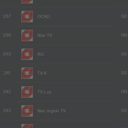
237
SD
OCKO
238
HD
Noe TV
240
SD
RiC
241
SD
TV 8
242
HD
TV Lux
243
SD
Nas region TV