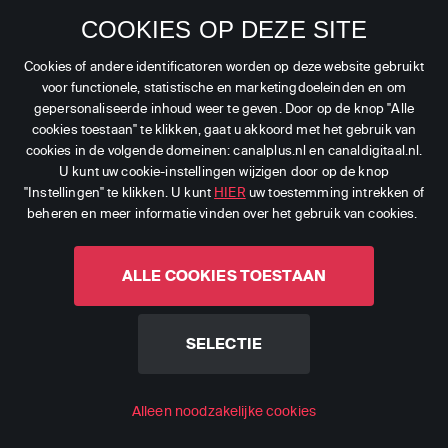
COOKIES OP DEZE SITE
349
SD
Together
Cookies of andere identificatoren worden op deze website gebruikt
voor functionele, statistische en marketingdoeleinden en om
350
SD
Yesterday (28)
gepersonaliseerde inhoud weer te geven. Door op de knop "Alle
cookies toestaan" te klikken, gaat u akkoord met het gebruik van
cookies in de volgende domeinen: canalplus.nl en canaldigitaal.nl.
351
SD
HGTV UK (28)
U kunt uw cookie-instellingen wijzigen door op de knop
"Instellingen" te klikken. U kunt
HIER
uw toestemming intrekken of
beheren en meer informatie vinden over het gebruik van cookies.
352
SD
Really (28)
ALLE COOKIES TOESTAAN
353
SD
HGTV +1 UK (28)
SELECTIE
354
HD
Quest (28)
Alleen noodzakelijke cookies
355
SD
Quest+1 (28)