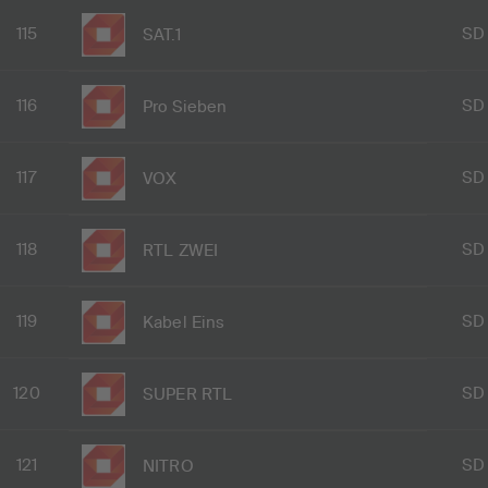
115
SD
SAT.1
116
SD
Pro Sieben
117
SD
VOX
118
SD
RTL ZWEI
119
SD
Kabel Eins
120
SD
SUPER RTL
121
SD
NITRO