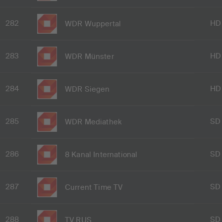
282
HD
WDR Wuppertal
283
HD
WDR Münster
284
HD
WDR Siegen
285
SD
WDR Mediathek
286
SD
8 Kanal International
287
SD
Current Time TV
288
SD
TV RUS