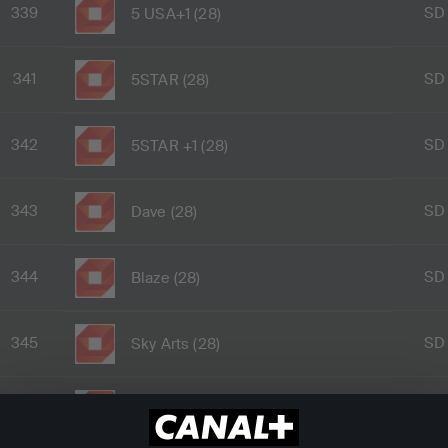
339
SD
5 USA+1 (28)
341
SD
5STAR (28)
342
SD
5STAR +1 (28)
343
SD
Dave (28)
344
SD
Blaze (28)
345
SD
Sky Arts (28)
346
SD
Dave Ja Vu (28)