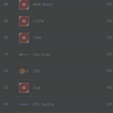
88
HD
NHK World
89
HD
CGTN
92
SD
TVRI
111
HD
Das Erste
112
HD
ZDF
113
HD
3sat
114
HD
RTL Austria