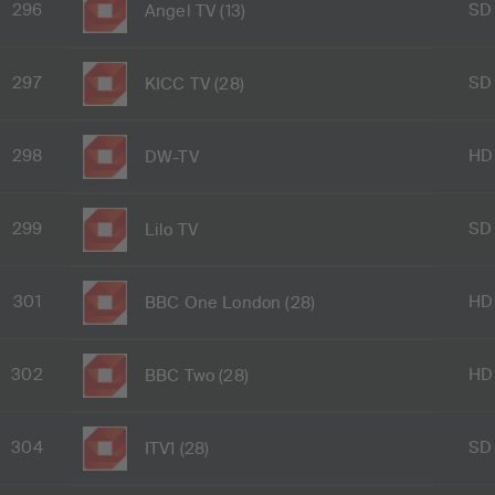
296
SD
Angel TV (13)
297
SD
KICC TV (28)
298
HD
DW-TV
299
SD
Lilo TV
301
HD
BBC One London (28)
302
HD
BBC Two (28)
304
SD
ITV1 (28)