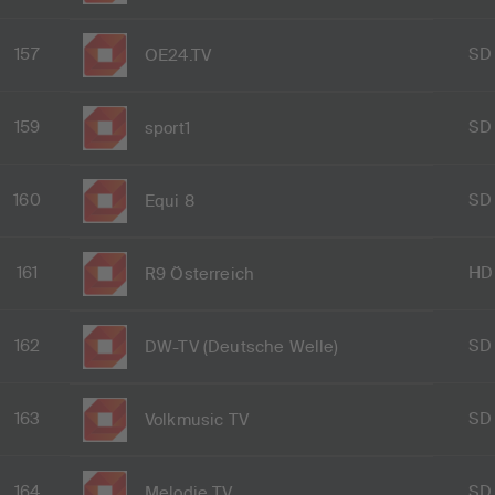
157
SD
OE24.TV
159
SD
sport1
160
SD
Equi 8
161
HD
R9 Österreich
162
SD
DW-TV (Deutsche Welle)
163
SD
Volkmusic TV
164
SD
Melodie TV