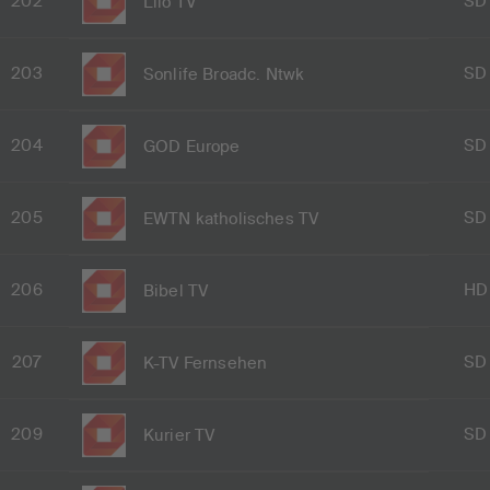
202
SD
Lilo TV
203
SD
Sonlife Broadc. Ntwk
204
SD
GOD Europe
205
SD
EWTN katholisches TV
206
HD
Bibel TV
207
SD
K-TV Fernsehen
209
SD
Kurier TV