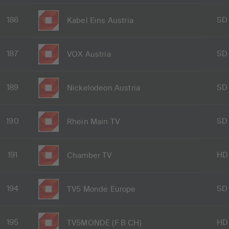
186
SD
Kabel Eins Austria
187
SD
VOX Austria
189
SD
Nickelodeon Austria
190
SD
Rhein Main TV
191
HD
Chamber TV
194
SD
TV5 Monde Europe
195
HD
TV5MONDE (F B CH)