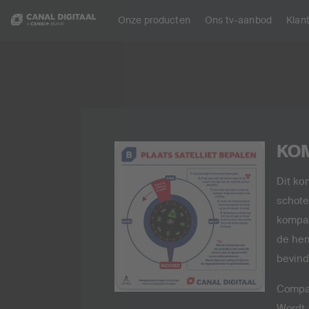
Onze producten
Ons tv-aanbod
Klan
KO
Dit ko
schote
kompas
de hem
bevind
Compac
Wordt 