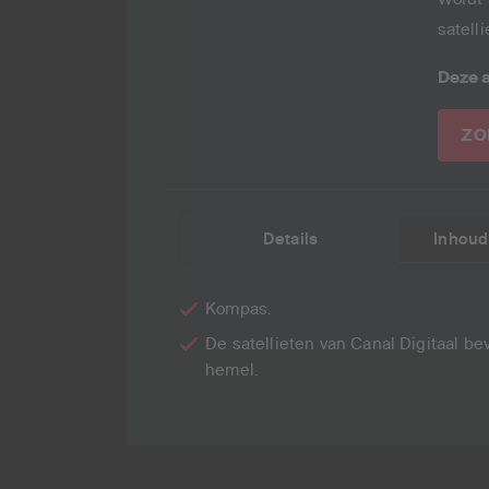
satell
Deze a
ZO
Details
Inhoud
Kompas.
De satellieten van Canal Digitaal b
hemel.