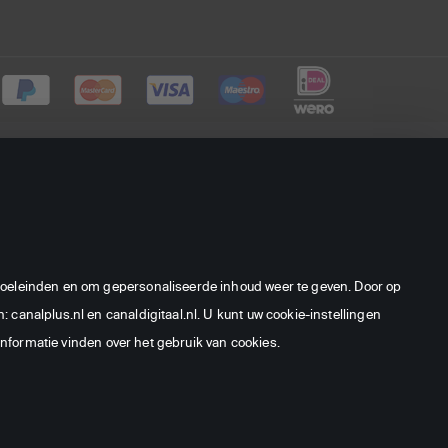
©
2026
CANAL+ Luxembourg S. à
r.l. - Alle rechten voorbehouden.
ngdoeleinden en om gepersonaliseerde inhoud weer te geven. Door op
Canal Digitaal is een merk gebruikt
 canalplus.nl en canaldigitaal.nl. U kunt uw cookie-instellingen
door CANAL+ Luxembourg S. à r.l.
formatie vinden over het gebruik van cookies.
Maatschappelijke zetel: Rue Albert
Borschette 4, L-1246 Luxembourg
R.C.S. Luxembourg : B 87.905