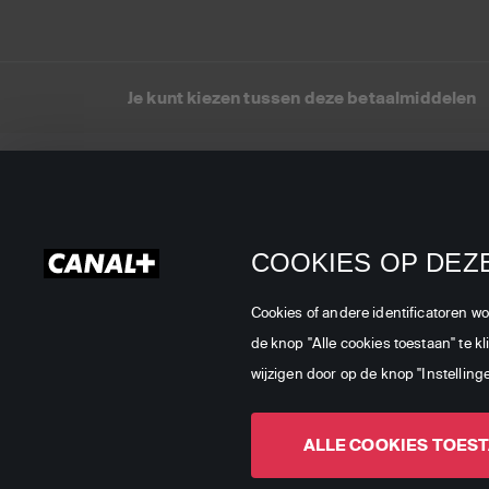
Je kunt kiezen tussen deze betaalmiddelen
TV aanbod
TV via satelliet
Klanten
TV Op Vakantie
Smartca
registrati
COOKIES OP DEZE
TV via CANAL+
activatie
Internet & TV
Cookies of andere identificatoren w
Webmail 
Digitaal
de knop "Alle cookies toestaan" te k
Mijn Can
wijzigen door op de knop "Instelling
Digitaal
Handleid
ALLE COOKIES TOES