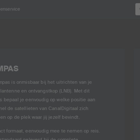
tenservice
MPAS
mpas is onmisbaar bij het uitrichten van je
lantenne en ontvangstkop (LNB). Met dit
 bepaal je eenvoudig op welke positie aan
el de satellieten van CanalDigitaal zich
en op de plek waar jij jezelf bevindt.
t formaat, eenvoudig mee te nemen op reis.
standaard geleverd bij de complete