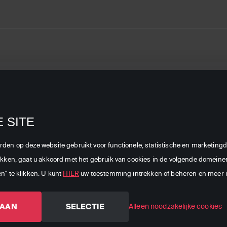
service
Over Canal
Dealers
Zakelijk
Digitaal
rd
Verkooppunten
Branches
e &
Pers
 SITE
Dealer Login
Zenders
Vacatures
orden op deze website gebruikt voor functionele, statistische en marketi
Canal
Blog
likken, gaat u akkoord met het gebruik van cookies in de volgende domeinen:
Contact
al
en" te klikken. U kunt
HIER
uw toestemming intrekken of beheren en meer in
ingen
TAAN
SELECTIE
Alleen noodzakelijke cookies