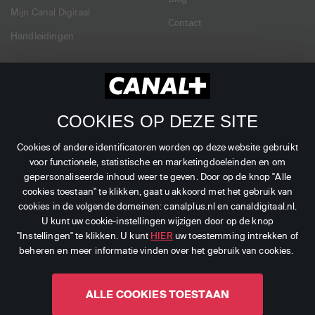
Mijn Canal Digitaal
Contact
Handleidingen
Dealers
Zakelijk
Verkooppunten
Branches
COOKIES OP DEZE SITE
Dealer Login
Zenders
Cookies of andere identificatoren worden op deze website gebruikt
voor functionele, statistische en marketingdoeleinden en om
gepersonaliseerde inhoud weer te geven. Door op de knop "Alle
cookies toestaan" te klikken, gaat u akkoord met het gebruik van
cookies in de volgende domeinen: canalplus.nl en canaldigitaal.nl.
©
2026
CANAL+ Luxembourg S. à r.l. - Alle rechten
U kunt uw cookie-instellingen wijzigen door op de knop
"Instellingen" te klikken. U kunt
voorbehouden.
HIER
uw toestemming intrekken of
beheren en meer informatie vinden over het gebruik van cookies.
Canal Digitaal is een merk gebruikt door CANAL+
Luxembourg S. à r.l.
ALLE COOKIES TOESTAAN
Maatschappelijke zetel: Rue Albert Borschette 4, L-1246
Luxembourg R.C.S. Luxembourg : B 87.905